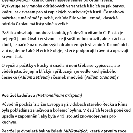
Vyskytuje se v mnoha odrůdových variantách lišících se jak barvou
květu, tak tvarem pro ní typických rourkovitých listů. Česneková
pažitka je má téměř ploché, odrůda Filo velmi jemné, klasická
odrůda Grolau má listy silné a velké.
Pažitka obsahuje mnoho vitamínů, především vitamín C. Proto je
nejlepší ji používat čerstvou. Lze ji sušit nebo mrazit, ale ztrácí na
chuti, i značně na obsahu svých drahocenných vitamínů. Kromě nich
v ní najdeme také éterické oleje, které podporují trávení a upravují
krevní tlak.
O využití pažitky v kuchyni snad ani není třeba se vypisovat, ale
věděli jste, že jejím blízkým příbuzným je vedle kuchyňského
česneku (
Allium Sativum
) i česnek medvědí (
Allium Ursinum
)?
Petržel kadeřavá
(Petronelinum Crispum)
Původně pochází z Jižní Evropy a již v dobách starého Řecka a Říma
byla pokládána za léčivou a kořenící bylinu. V dalších letech poněkud
upadla v zapomnění, aby byla v 15. století znovuobjevena pro
kuchyni.
Petržel je dvouletá bylina čeledi
Miříkovitých
, která v prvním roce