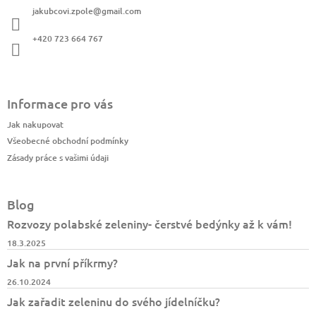
a
jakubcovi.zpole
@
gmail.com
t
í
+420 723 664 767
Informace pro vás
Jak nakupovat
Všeobecné obchodní podmínky
Zásady práce s vašimi údaji
Blog
Rozvozy polabské zeleniny- čerstvé bedýnky až k vám!
18.3.2025
Jak na první příkrmy?
26.10.2024
Jak zařadit zeleninu do svého jídelníčku?