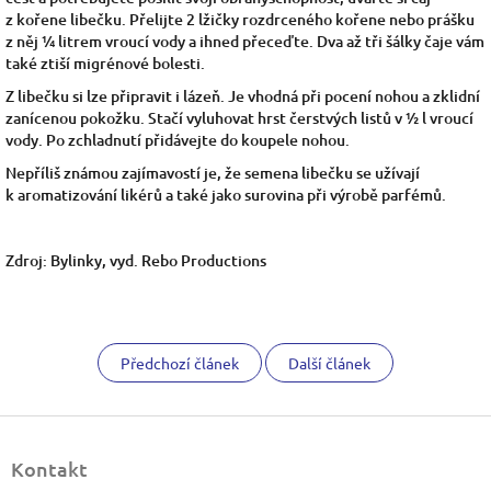
z kořene libečku. Přelijte 2 lžičky rozdrceného kořene nebo prášku
z něj ¼ litrem vroucí vody a ihned přeceďte. Dva až tři šálky čaje vám
také ztiší migrénové bolesti.
Z libečku si lze připravit i lázeň. Je vhodná při pocení nohou a zklidní
zanícenou pokožku. Stačí vyluhovat hrst čerstvých listů v ½ l vroucí
vody. Po zchladnutí přidávejte do koupele nohou.
Nepříliš známou zajímavostí je, že semena libečku se užívají
k aromatizování likérů a také jako surovina při výrobě parfémů.
Zdroj: Bylinky, vyd. Rebo Productions
Předchozí článek
Další článek
Z
á
Kontakt
p