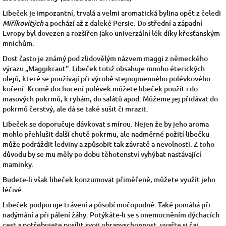
Libeček je impozantní, trvalá a velmi aromatická bylina opět z čeledi
Miříkovitých
a pochází až z daleké Persie. Do střední a západní
Evropy byl dovezen a rozšířen jako univerzální lék díky křesťanským
mnichům.
Dost často je známý pod zlidovělým názvem maggi z německého
výrazu „Maggikraut“. Libeček totiž obsahuje mnoho éterických
olejů, které se používají při výrobě stejnojmenného polévkového
koření. Kromě dochucení polévek můžete libeček použít i do
masových pokrmů, k rybám, do salátů apod. Můžeme jej přidávat do
pokrmů čerstvý, ale dá se také sušit či mrazit.
Libeček se doporučuje dávkovat s mírou. Nejen že by jeho aroma
mohlo přehlušit další chutě pokrmu, ale nadměrné požití libečku
může podráždit ledviny a způsobit tak závratě a nevolnosti. Z toho
důvodu by se mu měly po dobu těhotenství vyhýbat nastávající
maminky.
Budete-li však libeček konzumovat přiměřeně, můžete využít jeho
léčivé.
Libeček podporuje trávení a působí močopudně. Také pomáhá při
nadýmání a při pálení žáhy. Potýkáte-li se s onemocněním dýchacích
cest a potřebujete posílit svoji obranyschopnost, uvařte si čaj