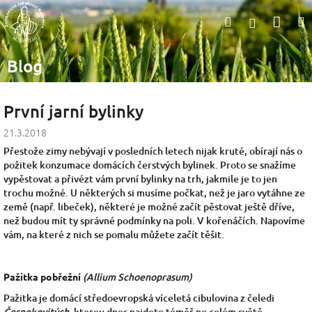
Přejít
Nák
Hledat
na
Přihlášen
obsah
koší
Blog
První jarní bylinky
21.3.2018
Přestože zimy nebývají v posledních letech nijak kruté, obírají nás o
požitek konzumace domácích čerstvých bylinek. Proto se snažíme
vypěstovat a přivézt vám první bylinky na trh, jakmile je to jen
trochu možné. U některých si musíme počkat, než je jaro vytáhne ze
země (např. libeček), některé je možné začít pěstovat ještě dříve,
než budou mít ty správné podmínky na poli. V kořenáčích. Napovíme
vám, na které z nich se pomalu můžete začít těšit.
Pažitka pobřežní
(Allium Schoenoprasum)
Pažitka je domácí středoevropská víceletá cibulovina z čeledi
Česnekovitých
, kterou dnes najdete téměř po celém světě.