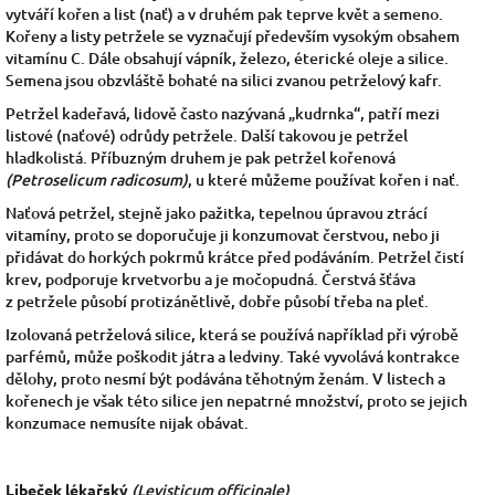
vytváří kořen a list (nať) a v druhém pak teprve květ a semeno.
Kořeny a listy petržele se vyznačují především vysokým obsahem
vitamínu C. Dále obsahují vápník, železo, éterické oleje a silice.
Semena jsou obzvláště bohaté na silici zvanou petrželový kafr.
Petržel kadeřavá, lidově často nazývaná „kudrnka“, patří mezi
listové (naťové) odrůdy petržele. Další takovou je petržel
hladkolistá. Příbuzným druhem je pak petržel kořenová
(Petroselicum radicosum)
, u které můžeme používat kořen i nať.
Naťová petržel, stejně jako pažitka, tepelnou úpravou ztrácí
vitamíny, proto se doporučuje ji konzumovat čerstvou, nebo ji
přidávat do horkých pokrmů krátce před podáváním. Petržel čistí
krev, podporuje krvetvorbu a je močopudná. Čerstvá šťáva
z petržele působí protizánětlivě, dobře působí třeba na pleť.
Izolovaná petrželová silice, která se používá například při výrobě
parfémů, může poškodit játra a ledviny. Také vyvolává kontrakce
dělohy, proto nesmí být podávána těhotným ženám. V listech a
kořenech je však této silice jen nepatrné množství, proto se jejich
konzumace nemusíte nijak obávat.
Libeček lékařský
(Levisticum officinale)