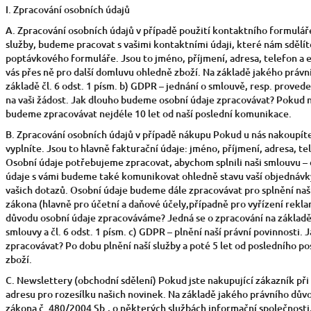
I. Zpracování osobních údajů
A. Zpracování osobních údajů v případě použití kontaktního formulá
služby, budeme pracovat s vašimi kontaktními údaji, které nám sdělí
poptávkového formuláře. Jsou to jméno, příjmení, adresa, telefon a
vás přes ně pro další domluvu ohledně zboží. Na základě jakého práv
základě čl. 6 odst. 1 písm. b) GDPR – jednání o smlouvě, resp. prove
na vaši žádost. Jak dlouho budeme osobní údaje zpracovávat? Pokud n
budeme zpracovávat nejdéle 10 let od naší poslední komunikace.
B. Zpracování osobních údajů v případě nákupu Pokud u nás nakoupít
vyplníte. Jsou to hlavně fakturační údaje: jméno, příjmení, adresa, te
Osobní údaje potřebujeme zpracovat, abychom splnili naši smlouvu – 
údaje s vámi budeme také komunikovat ohledně stavu vaší objednávk
vašich dotazů. Osobní údaje budeme dále zpracovávat pro splnění naš
zákona (hlavně pro účetní a daňové účely,případně pro vyřízení rekla
důvodu osobní údaje zpracováváme? Jedná se o zpracování na základě č
smlouvy a čl. 6 odst. 1 písm. c) GDPR – plnění naší právní povinnosti
zpracovávat? Po dobu plnění naší služby a poté 5 let od posledního p
zboží.
C. Newslettery (obchodní sdělení) Pokud jste nakupující zákazník př
adresu pro rozesílku našich novinek. Na základě jakého právního dův
zákona č. 480/2004 Sb., o některých službách informační společnosti