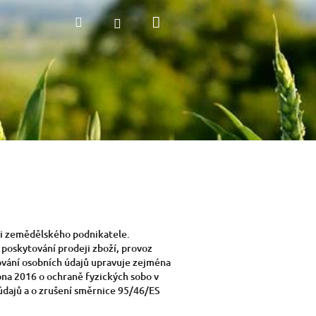
Nákupní
Hledat
Přihlášení
košík
ci zemědělského podnikatele.
oskytování prodeji zboží, provoz
vání osobních údajů upravuje zejména
na 2016 o ochraně fyzických sobo v
údajů a o zrušení směrnice 95/46/ES