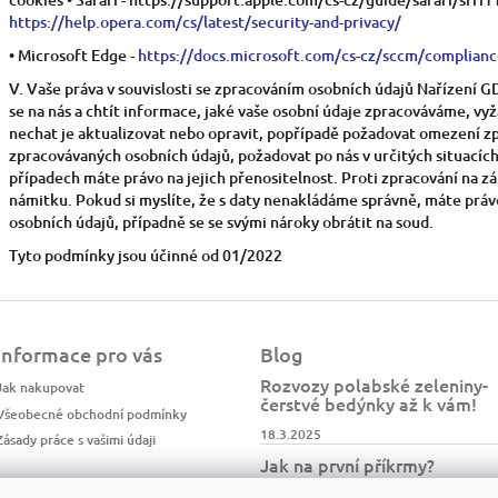
https://help.opera.com/cs/latest/security-and-privacy/
• Microsoft Edge -
https://docs.microsoft.com/cs-cz/sccm/complianc
V. Vaše práva v souvislosti se zpracováním osobních údajů Nařízení 
se na nás a chtít informace, jaké vaše osobní údaje zpracováváme, vyž
nechat je aktualizovat nebo opravit, popřípadě požadovat omezení z
zpracovávaných osobních údajů, požadovat po nás v určitých situacích
případech máte právo na jejich přenositelnost. Proti zpracování na 
námitku. Pokud si myslíte, že s daty nenakládáme správně, máte práv
osobních údajů, případně se se svými nároky obrátit na soud.
Tyto podmínky jsou účinné od 01/2022
Informace pro vás
Blog
Rozvozy polabské zeleniny-
Jak nakupovat
čerstvé bedýnky až k vám!
Všeobecné obchodní podmínky
18.3.2025
Zásady práce s vašimi údaji
Jak na první příkrmy?
26.10.2024