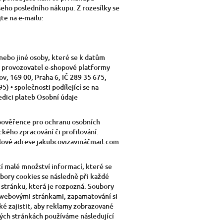
šeho posledního nákupu. Z rozesílky se
te na e-mailu:
 nebo jiné osoby, které se k datům
• provozovatel e-shopové platformy
v, 169 00, Praha 6, IČ 289 35 675,
) • společnosti podílející se na
edici plateb Osobní údaje
 pověřence pro ochranu osobních
kého zpracování či profilování.
lové adrese jakubcovizavináčmail.com
í malé množství informací, které se
bory cookies se následně při každé
 stránku, která je rozpozná. Soubory
i webovými stránkami, zapamatování si
ké zajistit, aby reklamy zobrazované
ých stránkách používáme následující