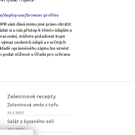
e/deploy-use/browser-profiles
GDPR vám dává mimo jiné právo obrátit
ádat si u nás přístup k těmto údajům a
pracování, můžete požadovat kopii
 výmaz osobních údajů a v určitých
základě oprávněného zájmu lze vznést
o podat stížnost u Úřadu pro ochranu
Zeleninové recepty
Zeleninová směs s tofu
25.2.2025
Salát z kysaného zelí
23.2.2025