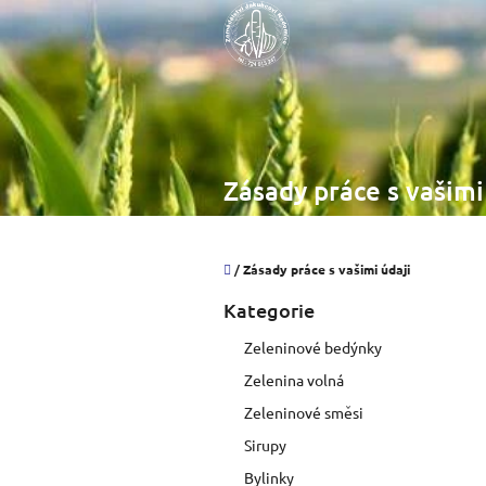
Přejít
na
obsah
Zásady práce s vašimi
Domů
/
Zásady práce s vašimi údaji
P
Kategorie
Přeskočit
o
kategorie
s
Zeleninové bedýnky
t
Zelenina volná
r
a
Zeleninové směsi
n
Sirupy
n
í
Bylinky