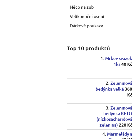
p
Něco na zub
a
Velikonoční osení
n
e
Dárkové poukazy
l
Top 10 produktů
Mrkev svazek
1ks
40 Kč
Zeleninová
bedýnka velká
360
Kč
Zeleninová
bedýnka KETO
(nízkosacharidová
zelenina)
220 Kč
Marmelády a