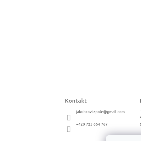
Z
á
Kontakt
p
a
jakubcovi.zpole
@
gmail.com
t
í
+420 723 664 767