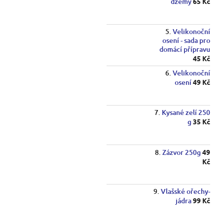
džemy
65 Kč
Velikonoční
osení - sada pro
domácí přípravu
45 Kč
Velikonoční
osení
49 Kč
Kysané zelí 250
g
35 Kč
Zázvor 250g
49
Kč
Vlašské ořechy-
jádra
99 Kč