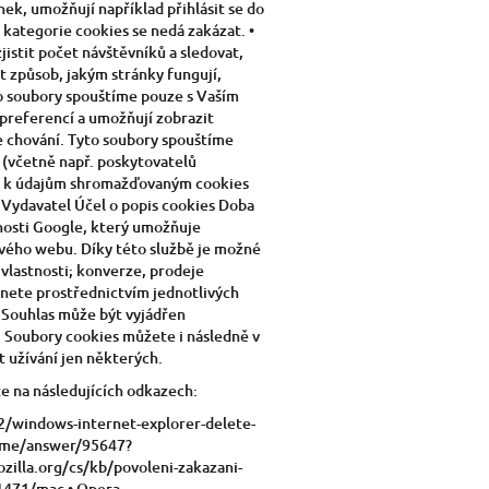
ek, umožňují například přihlásit se do
 kategorie cookies se nedá zakázat. •
istit počet návštěvníků a sledovat,
t způsob, jakým stránky fungují,
yto soubory spouštíme pouze s Vaším
 preferencí a umožňují zobrazit
ne chování. Tyto soubory spouštíme
(včetně např. poskytovatelů
at k údajům shromažďovaným cookies
Vydavatel Účel o popis cookies Doba
čnosti Google, který umožňuje
svého webu. Díky této službě je možné
h vlastnosti; konverze, prodeje
znete prostřednictvím jednotlivých
. Souhlas může být vyjádřen
. Soubory cookies můžete i následně v
t užívání jen některých.
te na následujících odkazech:
42/windows-internet-explorer-delete-
rome/answer/95647?
illa.org/cs/kb/povoleni-zakazani-
11471/mac • Opera -