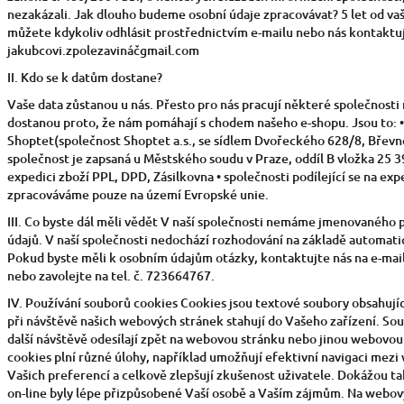
nezakázali. Jak dlouho budeme osobní údaje zpracovávat? 5 let od va
můžete kdykoliv odhlásit prostřednictvím e-mailu nebo nás kontaktuj
jakubcovi.zpolezavináčgmail.com
II. Kdo se k datům dostane?
Vaše data zůstanou u nás. Přesto pro nás pracují některé společnosti
dostanou proto, že nám pomáhají s chodem našeho e-shopu. Jsou to: 
Shoptet(společnost Shoptet a.s., se sídlem Dvořeckého 628/8, Břevno
společnost je zapsaná u Městského soudu v Praze, oddíl B vložka 25 395
expedici zboží PPL, DPD, Zásilkovna • společnosti podílející se na exp
zpracováváme pouze na území Evropské unie.
III. Co byste dál měli vědět V naší společnosti nemáme jmenovaného
údajů. V naší společnosti nedochází rozhodování na základě automatic
Pokud byste měli k osobním údajům otázky, kontaktujte nás na e-mai
nebo zavolejte na tel. č. 723664767.
IV. Používání souborů cookies Cookies jsou textové soubory obsahujíc
při návštěvě našich webových stránek stahují do Vašeho zařízení. Sou
další návštěvě odesílají zpět na webovou stránku nebo jinou webovou
cookies plní různé úlohy, například umožňují efektivní navigaci mez
Vašich preferencí a celkově zlepšují zkušenost uživatele. Dokážou ta
on-line byly lépe přizpůsobené Vaší osobě a Vaším zájmům. Na webov