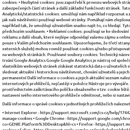
cookies: • Nezbytné cookies: jsou zapotřebí k provozu webových strán
zabezpečených částí stránek a další základní funkčnosti stránek. Tato
Analytické/statistické cookies: umožňují nám například rozpoznat a zj
jak naši návštěvníci používají webové stránky. Pomáhají nám zlepšova
například tak, že umožňují uživatelům snadno najít to, co hledají. T
předchozím souhlasem. • Reklamní cookies: používají se ke sledování
reklamu a další obsah, které nejlépe odpovídají vašemu zájmu a onli
pouze s Vaším předchozím souhlasem. Upozorňujeme, že třetí strany 
externích služeb) mohou rovněž používat cookies a/nebo přistupov
na webových stránkách. Používané soubory cookies: Technický název 
trvání Google Analytics Google Google Analytics je nástroj od spole
vlastníkům webových stránek získávat statistická data o uživatelích 
sledovat aktuální i historickou návštěvnost, chování uživatelů a jejic
permanentní Další informace o cookies a jejich aktuální seznam nale
internetových prohlížečů, nejčastěji v položce Nástroje pro vývojáře
prostřednictvím zaškrtávacího políčka obsaženého v tzv. cookie liště
nastavení svého internetového prohlížeče odmítnout, nebo si nastavi
Další informace o správě cookies v jednotlivých prohlížečích nalezne
• Internet Explorer - https://support.microsoft.com/cs-cz/help/174
manage-cookies • Google Chrome - https://support.google.com/ch
co=GENIE.Platform%3DDesktop&hl=cs • Firefox - https://support.moz
cookies • Safari - https://support.apple.com/cs-cz/guide/safari/sfri