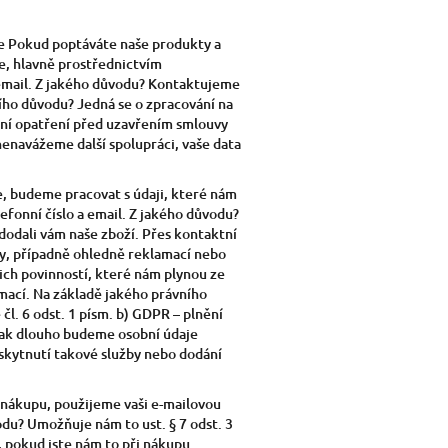
ře Pokud poptáváte naše produkty a
te, hlavně prostřednictvím
 email. Z jakého důvodu? Kontaktujeme
ního důvodu? Jedná se o zpracování na
dení opatření před uzavřením smlouvy
enavážeme další spolupráci, vaše data
e, budeme pracovat s údaji, které nám
lefonní číslo a email. Z jakého důvodu?
dodali vám naše zboží. Přes kontaktní
y, případně ohledně reklamací nebo
ich povinností, které nám plynou ze
mací. Na základě jakého právního
l. 6 odst. 1 písm. b) GDPR – plnění
. Jak dlouho budeme osobní údaje
oskytnutí takové služby nebo dodání
i nákupu, použijeme vaši e-mailovou
odu? Umožňuje nám to ust. § 7 odst. 3
, pokud jste nám to při nákupu