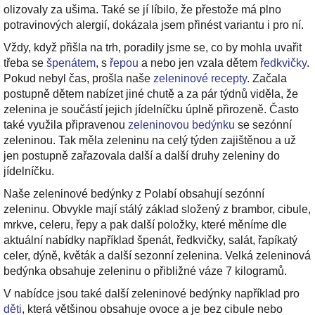
olizovaly za ušima. Také se jí líbilo, že přestože má plno
potravinových alergií, dokázala jsem přinést variantu i pro ní.
Vždy, když přišla na trh, poradily jsme se, co by mohla uvařit
třeba se
špenátem
, s
řepou
a nebo jen vzala dětem
ředkvičky
.
Pokud nebyl čas, prošla naše
zeleninové recepty
. Začala
postupně dětem nabízet jiné chutě a za pár týdnů viděla, že
zelenina je součástí jejich jídelníčku úplně přirozeně. Často
také využila připravenou
zeleninovou bedýnku
se sezónní
zeleninou. Tak měla zeleninu na celý týden zajištěnou a už
jen postupně zařazovala další a další druhy zeleniny do
jídelníčku.
Naše zeleninové bedýnky z Polabí obsahují sezónní
zeleninu. Obvykle mají stálý základ složený z brambor, cibule,
mrkve, celeru, řepy a pak další položky, které měníme dle
aktuální nabídky například špenát, ředkvičky, salát, řapíkatý
celer, dýně, květák a další sezonní zelenina. Velká zeleninová
bedýnka obsahuje zeleninu o přibližné váze 7 kilogramů.
V nabídce jsou také další zeleninové bedýnky například pro
děti
, která většinou obsahuje ovoce a je bez cibule nebo