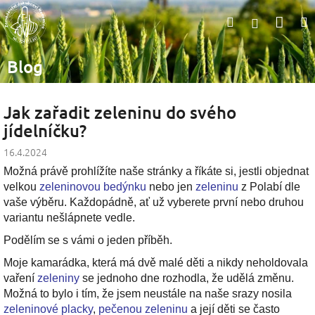
Přejít
Nák
Hledat
na
Přihlášen
obsah
koší
Blog
Jak zařadit zeleninu do svého
jídelníčku?
16.4.2024
Možná právě prohlížíte naše stránky a říkáte si, jestli objednat
velkou
zeleninovou bedýnku
nebo jen
zeleninu
z Polabí dle
vaše výběru. Každopádně, ať už vyberete první nebo druhou
variantu nešlápnete vedle.
Podělím se s vámi o jeden příběh.
Moje kamarádka, která má dvě malé děti a nikdy neholdovala
vaření
zeleniny
se jednoho dne rozhodla, že udělá změnu.
Možná to bylo i tím, že jsem neustále na naše srazy nosila
zeleninové placky
,
pečenou zeleninu
a její děti se často