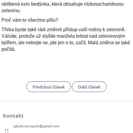
oblíbená
keto
bedýnka, která obsahuje nízkosacharidovou
zeleninu.
Proč vám to všechno píšu?
Třeba byste také rádi změnili přístup vaší rodiny k zelenině.
Váháte, protože už slyšíte manžela brblat nad zeleninovým
talířem, ale nebojte se, jde jen o to, začít. Malá změna se také
počítá.
Předchozí článek
Další článek
Z
á
Kontakt
p
a
jakubcovi.zpole
@
gmail.com
t