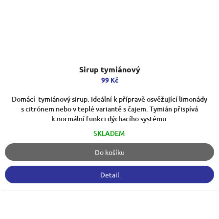
Sirup tymiánový
99 Kč
Domácí tymiánový sirup. Ideální k přípravě osvěžující limonády
s citrónem nebo v teplé variantě s čajem. Tymián přispívá
k normální funkci dýchacího systému.
SKLADEM
Do košíku
Detail