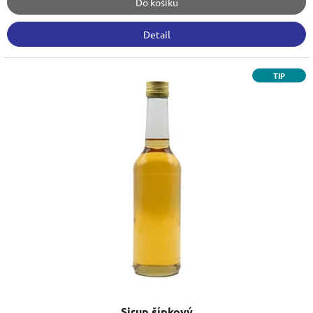
Do košíku
Detail
TIP
Sirup šípkový