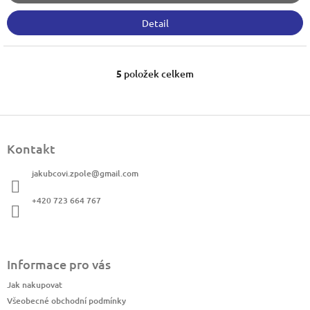
Detail
5
položek celkem
O
v
l
á
Z
d
á
a
Kontakt
p
c
a
í
jakubcovi.zpole
@
gmail.com
t
p
í
r
+420 723 664 767
v
k
y
v
ý
Informace pro vás
p
Jak nakupovat
i
s
Všeobecné obchodní podmínky