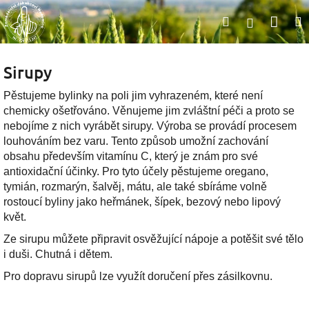
Přejít
Nák
Hledat
na
Přihlášen
obsah
koší
Sirupy
Pěstujeme bylinky na poli jim vyhrazeném, které není
chemicky ošetřováno. Věnujeme jim zvláštní péči a proto se
nebojíme z nich vyrábět sirupy. Výroba se provádí procesem
louhováním bez varu. Tento způsob umožní zachování
obsahu především vitamínu C, který je znám pro své
antioxidační účinky. Pro tyto účely pěstujeme oregano,
tymián, rozmarýn, šalvěj, mátu, ale také sbíráme volně
rostoucí byliny jako heřmánek, šípek, bezový nebo lipový
květ.
Ze sirupu můžete připravit osvěžující nápoje a potěšit své tělo
i duši. Chutná i dětem.
Pro dopravu sirupů lze využít doručení přes zásilkovnu.