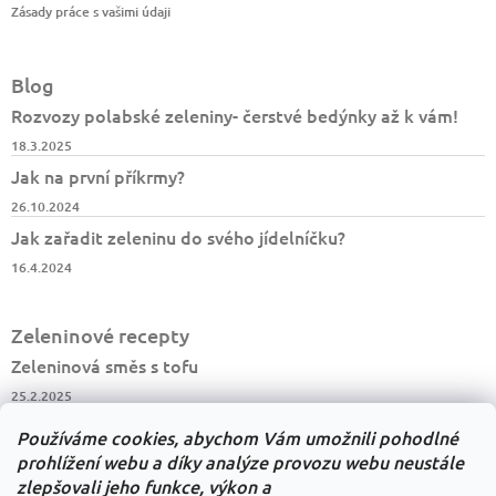
u
Zásady práce s vašimi údaji
Blog
Rozvozy polabské zeleniny- čerstvé bedýnky až k vám!
18.3.2025
Jak na první příkrmy?
26.10.2024
Jak zařadit zeleninu do svého jídelníčku?
16.4.2024
Zeleninové recepty
Zeleninová směs s tofu
25.2.2025
Salát z kysaného zelí
Používáme cookies, abychom Vám umožnili pohodlné
23.2.2025
prohlížení webu a díky analýze provozu webu neustále
zlepšovali jeho funkce, výkon a
Květáková polévka