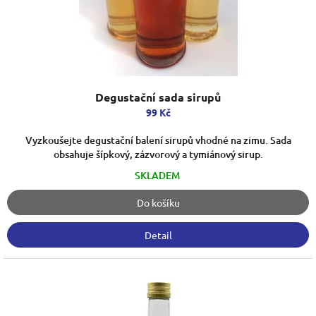
k
t
ů
Degustační sada sirupů
99 Kč
Vyzkoušejte degustační balení sirupů vhodné na zimu. Sada
obsahuje šípkový, zázvorový a tymiánový sirup.
SKLADEM
Do košíku
Detail