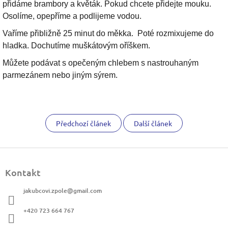
přidáme brambory a květák. Pokud chcete přidejte mouku.
Osolíme, opepříme a podlijeme vodou.
Vaříme přibližně 25 minut do měkka. Poté rozmixujeme do
hladka. Dochutíme muškátovým oříškem.
Můžete podávat s opečeným chlebem s nastrouhaným
parmezánem nebo jiným sýrem.
Předchozí článek
Další článek
Z
á
Kontakt
p
a
jakubcovi.zpole
@
gmail.com
t
í
+420 723 664 767