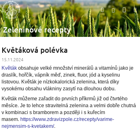
Přejít
Nák
Hledat
na
Přihlášen
obsah
koší
Zeleninové recepty
Květáková polévka
15.11.2024
Květák
obsahuje velké množství minerálů a vitamínů jako je
draslík, hořčík, vápník měď, zinek, fluor, jód a kyselinu
listovou. Květák je nízkokalorická zelenina, která díky
vysokému obsahu vlákniny zasytí na dlouhou dobu.
Květák můžeme zařadit do prvních příkrmů již od čtvrtého
měsíce. Je to lehce stravitelná zelenina a velmi dobře chutná
v kombinaci s bramborem a později i s kuřecím
masem.
https://www.zdravizpole.cz/recepty/varime-
nejmensim-s-kvetakem/
.