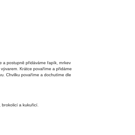
me a postupně přidáváme řapík, mrkev
o vývarem. Krátce povaříme a přidáme
vu. Chvilku povaříme a dochutíme dle
brokolicí a kukuřicí.