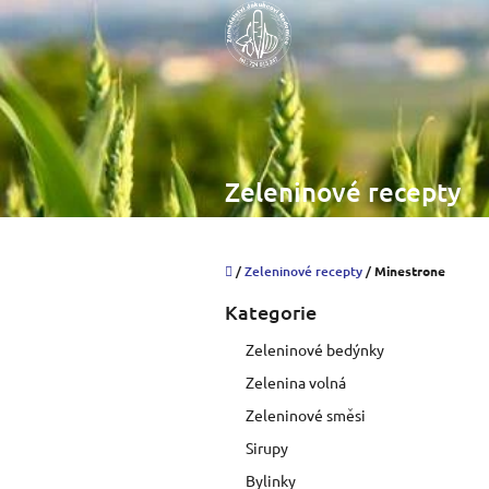
Přejít
na
obsah
Zeleninové recepty
Domů
/
Zeleninové recepty
/
Minestrone
P
Kategorie
Přeskočit
o
kategorie
s
Zeleninové bedýnky
t
Zelenina volná
r
a
Zeleninové směsi
n
Sirupy
n
í
Bylinky