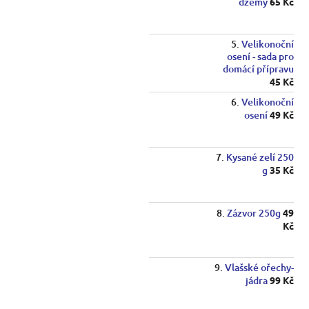
džemy
65 Kč
Velikonoční
osení - sada pro
domácí přípravu
45 Kč
Velikonoční
osení
49 Kč
Kysané zelí 250
g
35 Kč
Zázvor 250g
49
Kč
Vlašské ořechy-
jádra
99 Kč