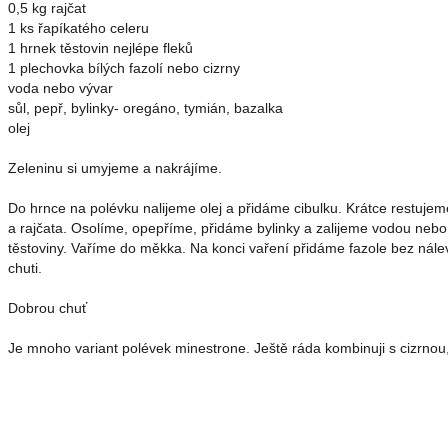
0,5 kg rajčat
1 ks řapíkatého celeru
1 hrnek těstovin nejlépe fleků
1 plechovka bílých fazolí nebo cizrny
voda nebo vývar
sůl, pepř, bylinky- oregáno, tymián, bazalka
olej
Zeleninu si umyjeme a nakrájíme.
Do hrnce na polévku nalijeme olej a přidáme cibulku. Krátce restuje
a rajčata. Osolíme, opepříme, přidáme bylinky a zalijeme vodou neb
těstoviny. Vaříme do měkka. Na konci vaření přidáme fazole bez nále
chuti.
Dobrou chuť
Je mnoho variant polévek minestrone. Ještě ráda kombinuji s cizrnou, 