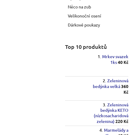
p
Něco na zub
a
Velikonoční osení
n
e
Dárkové poukazy
l
Top 10 produktů
Mrkev svazek
1ks
40 Kč
Zeleninová
bedýnka velká
360
Kč
Zeleninová
bedýnka KETO
(nízkosacharidová
zelenina)
220 Kč
Marmelády a