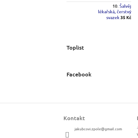
Šalvěj
lékařská, čerstvý
svazek
35 Kč
Toplist
Facebook
Z
á
Kontakt
p
a
jakubcovi.zpole
@
gmail.com
t