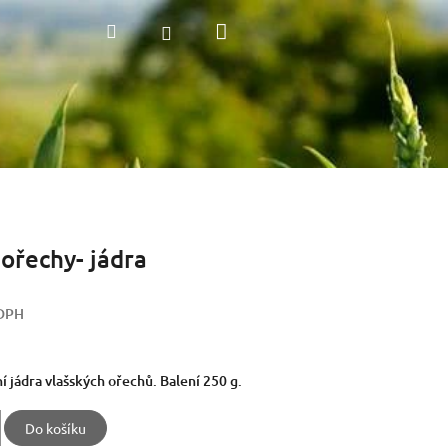
Nákupní
Hledat
Přihlášení
košík
 ořechy- jádra
 DPH
í jádra vlašských ořechů. Balení 250 g.
Do košíku