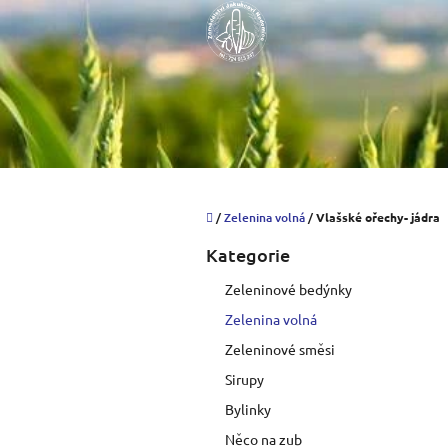
Přejít
na
obsah
Domů
/
Zelenina volná
/
Vlašské ořechy- jádra
P
Kategorie
Přeskočit
o
kategorie
s
Zeleninové bedýnky
t
Zelenina volná
r
a
Zeleninové směsi
n
Sirupy
n
í
Bylinky
p
Něco na zub