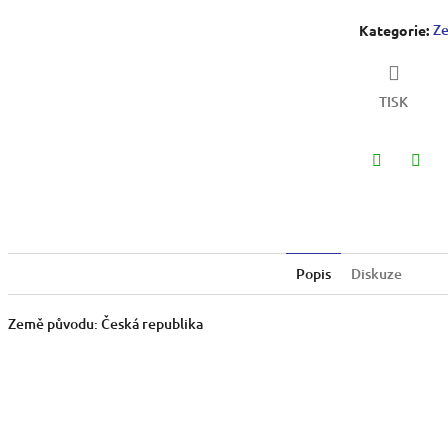
Ze
Kategorie
:
TISK
Twitter
Face
Popis
Diskuze
Země původu: Česká republika