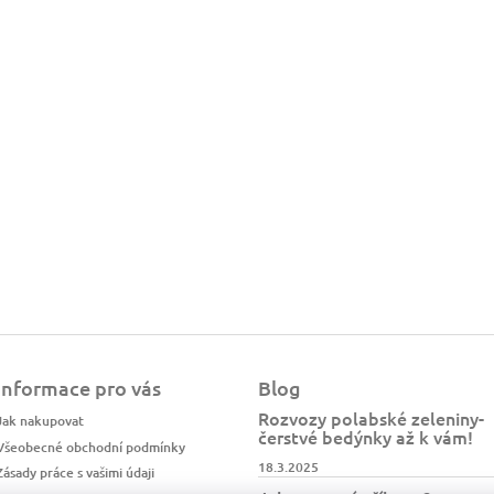
Informace pro vás
Blog
Rozvozy polabské zeleniny-
Jak nakupovat
čerstvé bedýnky až k vám!
Všeobecné obchodní podmínky
18.3.2025
Zásady práce s vašimi údaji