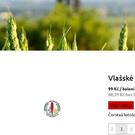
Vlašské
99 Kč
/ balení
88,39 Kč bez
Měrná
Vyprodáno
cena:
Čerstvá letošn