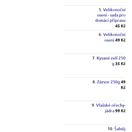
Velikonoční
osení - sada pro
domácí přípravu
45 Kč
Velikonoční
osení
49 Kč
Kysané zelí 250
g
35 Kč
Zázvor 250g
49
Kč
Vlašské ořechy-
jádra
99 Kč
Šalvěj