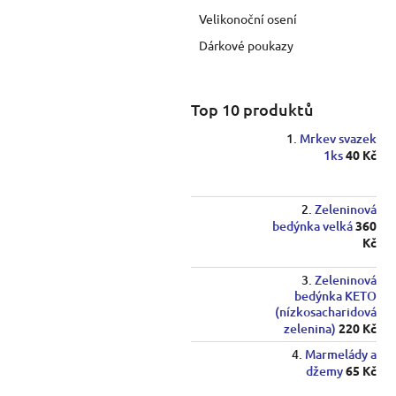
a
Velikonoční osení
n
e
Dárkové poukazy
l
Top 10 produktů
Mrkev svazek
1ks
40 Kč
Zeleninová
bedýnka velká
360
Kč
Zeleninová
bedýnka KETO
(nízkosacharidová
zelenina)
220 Kč
Marmelády a
džemy
65 Kč