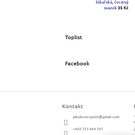
lékařská, čerstvý
svazek
35 Kč
Toplist
Facebook
Z
á
Kontakt
p
a
jakubcovi.zpole
@
gmail.com
t
í
+420 723 664 767