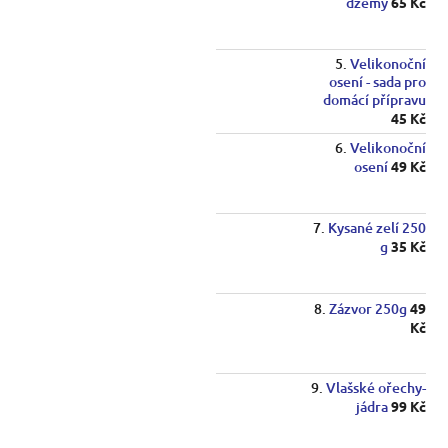
džemy
65 Kč
Velikonoční
osení - sada pro
domácí přípravu
45 Kč
Velikonoční
osení
49 Kč
Kysané zelí 250
g
35 Kč
Zázvor 250g
49
Kč
Vlašské ořechy-
jádra
99 Kč