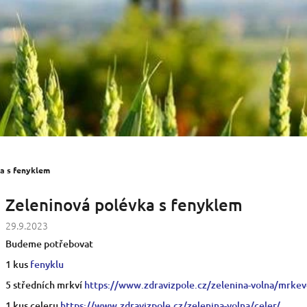
a s fenyklem
Zeleninová polévka s fenyklem
29.9.2023
Budeme potřebovat
1 kus
fenyklu
5 středních mrkví
https://www.zdravizpole.cz/zelenina-volna/mrkev
1 kus celeru
https://www.zdravizpole.cz/zelenina-volna/celer/