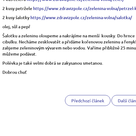
2 kusy petržele
https://www.zdravizpole.cz/zelenina-volna/petrzel-
2 kusy šalotky
https://www.zdravizpole.cz/zelenina-volna/salotka/
olej, sůl a pepř
Šalotku a zeleninu oloupeme a nakrájíme na menší kousky. Do hrnce 
cibulku. Necháme zesklovatět a přidáme kořenovou zeleninu a feny
zalijeme zeleninovým vývarem nebo vodou. Vaříme přibližně 25 min
můžeme podávat.
Polévka je také velmi dobrá se zakysanou smetanou.
Dobrou chuť
Předchozí článek
Další člá