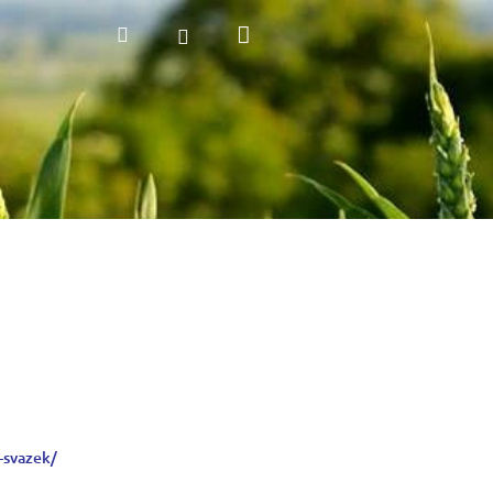
Nákupní
Hledat
Přihlášení
košík
-svazek/