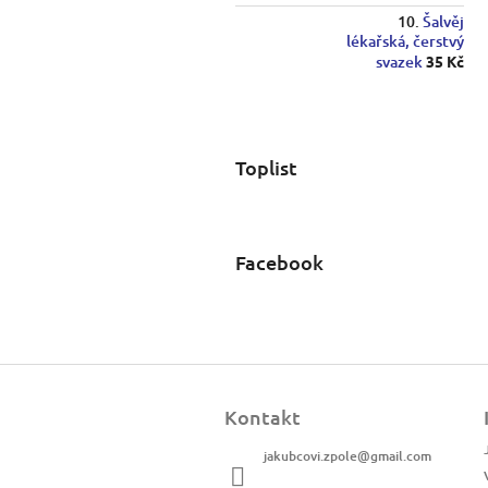
Šalvěj
lékařská, čerstvý
svazek
35 Kč
Toplist
Facebook
Z
á
Kontakt
p
a
jakubcovi.zpole
@
gmail.com
t