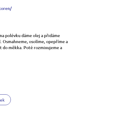
koren/
na polévku dáme olej a přidáme
kl. Osmahneme, osolíme, opepříme a
ut do měkka. Poté rozmixujeme a
nek