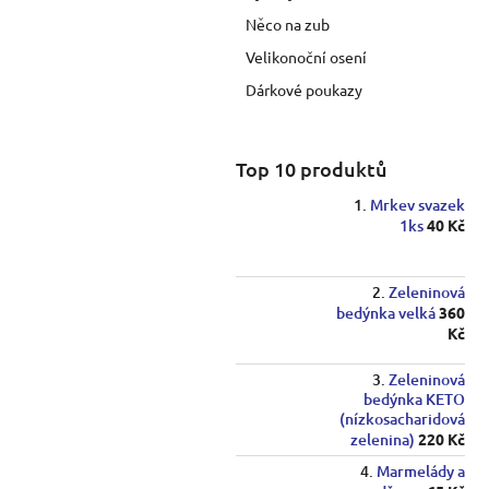
p
Něco na zub
a
Velikonoční osení
n
e
Dárkové poukazy
l
Top 10 produktů
Mrkev svazek
1ks
40 Kč
Zeleninová
bedýnka velká
360
Kč
Zeleninová
bedýnka KETO
(nízkosacharidová
zelenina)
220 Kč
Marmelády a