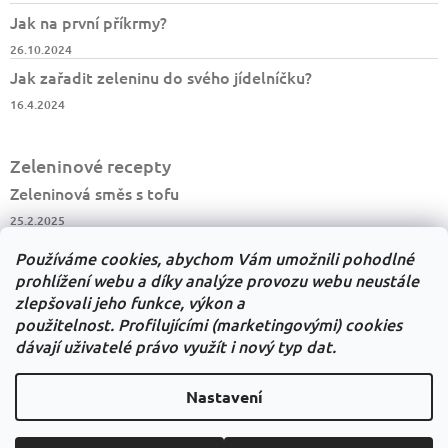
Jak na první příkrmy?
26.10.2024
Jak zařadit zeleninu do svého jídelníčku?
16.4.2024
Zeleninové recepty
Zeleninová směs s tofu
25.2.2025
Salát z kysaného zelí
Používáme cookies, abychom Vám umožnili pohodlné
23.2.2025
prohlížení webu a díky analýze provozu webu neustále
zlepšovali jeho funkce, výkon a
Květáková polévka
použitelnost.
Profilujícími (marketingovými) cookies
15.11.2024
dávají uživatelé právo využít i nový typ dat.
Nastavení
Shoptet.cz
Můjprvníeshop.cz