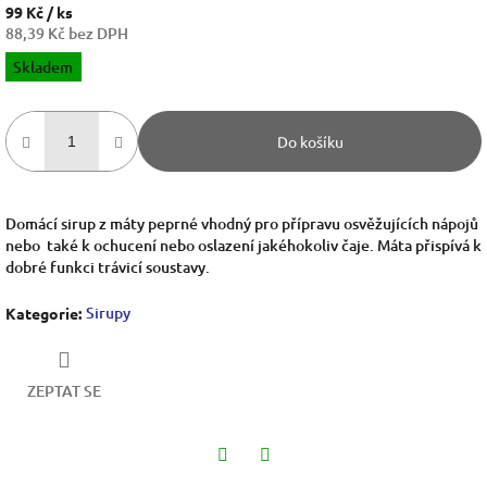
99 Kč
/ ks
88,39 Kč bez DPH
Měrná
Skladem
cena:
Do košíku
Domácí sirup z máty peprné vhodný pro přípravu osvěžujících nápojů
nebo také k ochucení nebo oslazení jakéhokoliv čaje. Máta přispívá k
dobré funkci trávicí soustavy.
Sirupy
Kategorie
:
ZEPTAT SE
Twitter
Facebook