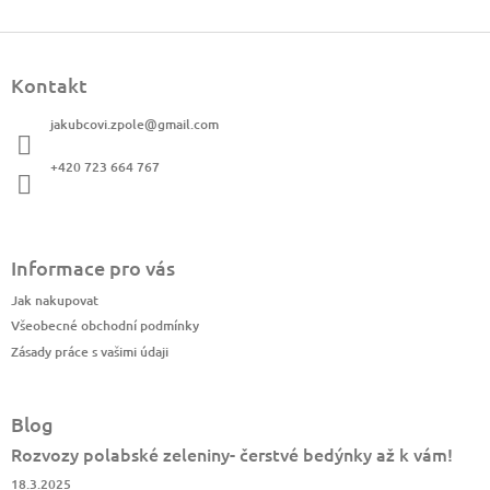
Z
á
Kontakt
p
a
jakubcovi.zpole
@
gmail.com
t
í
+420 723 664 767
Informace pro vás
Jak nakupovat
Všeobecné obchodní podmínky
Zásady práce s vašimi údaji
Blog
Rozvozy polabské zeleniny- čerstvé bedýnky až k vám!
18.3.2025