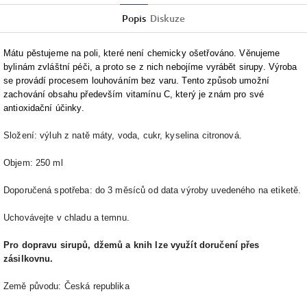
Popis
Diskuze
Mátu pěstujeme na poli, které není chemicky ošetřováno. Věnujeme
bylinám zvláštní péči, a proto se z nich nebojíme vyrábět sirupy. Výroba
se provádí procesem louhováním bez varu. Tento způsob umožní
zachování obsahu především vitamínu C, který je znám pro své
antioxidační účinky.
Složení: výluh z natě máty, voda, cukr, kyselina citronová. 
Objem: 250 ml
Doporučená spotřeba: do 3 měsíců od data výroby uvedeného na etiketě. 
Uchovávejte v chladu a temnu.
Pro dopravu sirupů, džemů a knih lze využít doručení přes 
zásilkovnu.
Země původu: Česká republ
ika