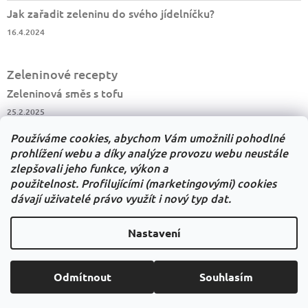
Jak zařadit zeleninu do svého jídelníčku?
16.4.2024
Zeleninové recepty
Zeleninová směs s tofu
25.2.2025
Salát z kysaného zelí
Používáme cookies, abychom Vám umožnili pohodlné
23.2.2025
prohlížení webu a díky analýze provozu webu neustále
zlepšovali jeho funkce, výkon a
Květáková polévka
použitelnost.
Profilujícími (marketingovými) cookies
15.11.2024
dávají uživatelé právo využít i nový typ dat.
Nastavení
Shoptet.cz
Můjprvníeshop.cz
Copyright 2026
Zdravizpole.cz
. Všechna práva
Odmítnout
Souhlasím
Vytvořil Shoptet
vyhrazena.
Upravit nastavení cookies