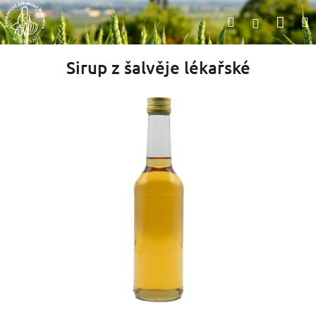
Přejít
Nák
Hledat
na
Přihlášen
obsah
koší
Sirup z šalvěje lékařské