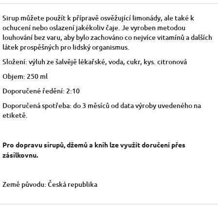
Sirup můžete použít k přípravě osvěžující limonády, ale také k
ochucení nebo oslazení jakékoliv čaje. Je vyroben metodou
louhování bez varu, aby bylo zachováno co nejvíce vitamínů a dalších
látek prospěšných pro lidský organismus.
Složení: výluh ze šalvějě lékařské, voda, cukr, kys. citronová
Objem: 250 ml
Doporučené ředění: 2:10
Doporučená spotřeba: do 3 měsíců od data výroby uvedeného na
etiketě.
Pro dopravu sirupů, džemů a knih lze využít doručení přes
zásilkovnu.
Země původu: Česká republika
Z