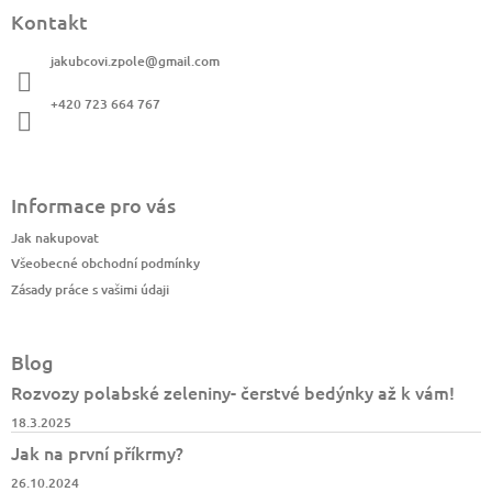
á
Kontakt
p
a
jakubcovi.zpole
@
gmail.com
t
í
+420 723 664 767
Informace pro vás
Jak nakupovat
Všeobecné obchodní podmínky
Zásady práce s vašimi údaji
Blog
Rozvozy polabské zeleniny- čerstvé bedýnky až k vám!
18.3.2025
Jak na první příkrmy?
26.10.2024