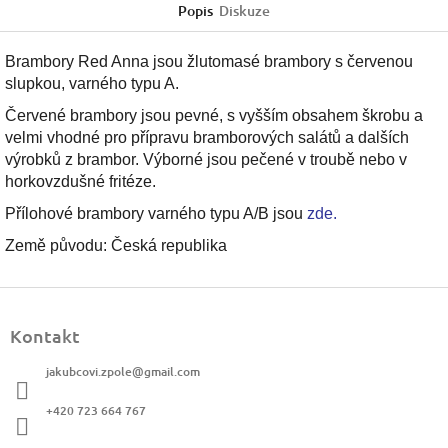
Popis
Diskuze
Brambory Red Anna jsou žlutomasé brambory s červenou
slupkou, varného typu A.
Červené brambory jsou pevné, s vyšším obsahem škrobu a
velmi vhodné pro přípravu bramborových salátů a dalších
výrobků z brambor. Výborné jsou pečené v troubě nebo v
horkovzdušné fritéze.
Přílohové brambory varného typu A/B jsou
zde.
Země původu: Česká republika
Z
á
Kontakt
p
a
jakubcovi.zpole
@
gmail.com
t
í
+420 723 664 767