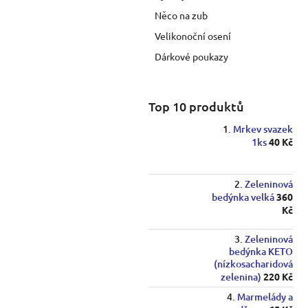
p
Něco na zub
a
Velikonoční osení
n
e
Dárkové poukazy
l
Top 10 produktů
Mrkev svazek
1ks
40 Kč
Zeleninová
bedýnka velká
360
Kč
Zeleninová
bedýnka KETO
(nízkosacharidová
zelenina)
220 Kč
Marmelády a