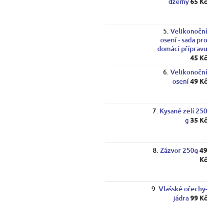
džemy
65 Kč
Velikonoční
osení - sada pro
domácí přípravu
45 Kč
Velikonoční
osení
49 Kč
Kysané zelí 250
g
35 Kč
Zázvor 250g
49
Kč
Vlašské ořechy-
jádra
99 Kč