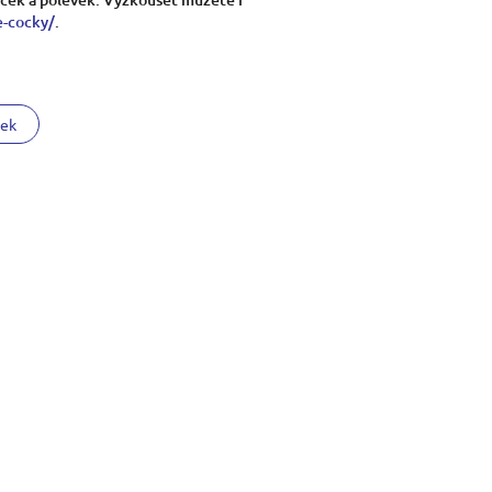
e-cocky/
.
nek