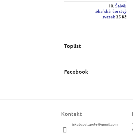
Šalvěj
lékařská, čerstvý
svazek
35 Kč
Toplist
Facebook
Z
á
Kontakt
p
a
jakubcovi.zpole
@
gmail.com
t