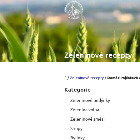
Přejít
na
obsah
Zeleninové recepty
Domů
/
Zeleninové recepty
/
Domácí rajčatová
P
Kategorie
Přeskočit
o
kategorie
s
Zeleninové bedýnky
t
Zelenina volná
r
a
Zeleninové směsi
n
Sirupy
n
í
Bylinky