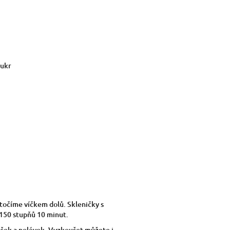
cukr
točíme víčkem dolů. Skleničky s
 150 stupňů 10 minut.
áček a polévek. Vyzkoušet můžete i