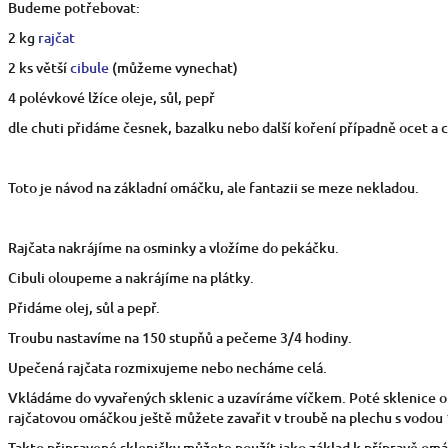
Budeme potřebovat:
2 kg
rajčat
2 ks větší
cibule
(můžeme vynechat)
4 polévkové lžíce oleje, sůl, pepř
dle chuti přidáme česnek, bazalku nebo další koření případně ocet a 
Toto je návod na základní omáčku, ale fantazii se meze nekladou.
Rajčata nakrájíme na osminky a vložíme do pekáčku.
Cibuli oloupeme a nakrájíme na plátky.
Přidáme olej, sůl a pepř.
Troubu nastavíme na 150 stupňů a pečeme 3/4 hodiny.
Upečená rajčata rozmixujeme nebo necháme celá.
Vkládáme do vyvařených sklenic a uzavíráme víčkem. Poté sklenice o
rajčatovou omáčkou ještě můžete zavařit v troubě na plechu s vodou
Takto připravené skleničky můžete použít jako základ k přípravě om