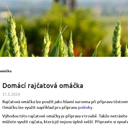
 omáčka
Domácí rajčatová omáčka
31.5.2024
Rajčatová omáčka lze použít jako hlavní surovina při přípravu těstovin 
Omáčku lze využít například pro přípravu
polévky.
Výhodou této rajčatové omáčky je příprava v troubě. Takže netrávíte 
můžete využít rajčata, která již nejsou úplně svěží. Připravte si vyva