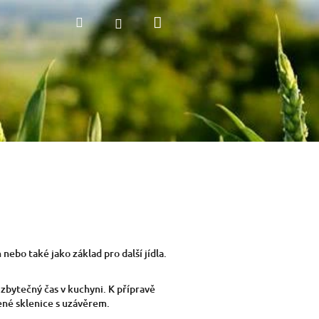
Nákupní
Hledat
Přihlášení
košík
nebo také jako základ pro další jídla.
zbytečný čas v kuchyni. K přípravě
řené sklenice s uzávěrem.