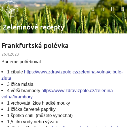
Přejít
Nák
Hledat
na
Přihlášen
obsah
koší
Zeleninové recepty
Frankfurtská polévka
26.4.2023
Budeme potřebovat
1 cibule
https://www.zdravizpole.cz/zelenina-volna/cibule-
zluta
3 lžíce másla
4 větší brambory
https://www.zdravizpole.cz/zelenina-
volna/brambory
1 vrchovatá lžíce hladké mouky
1 lžička červené papriky
1 špetka chilli (můžete vynechat)
1,5 litru vody nebo vývaru