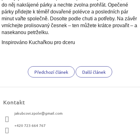
do něj nakrájené párky a nechte zvolna prohřát. Opečené
párky přidejte k téměř dovařené polévce a posledních pár
minut vařte společně. Dosolte podle chuti a potřeby. Na závěr
vmíchejte prolisovaný česnek – ten můžete krátce provařit – a
nasekanou petrželku.
Inspirováno Kuchařkou pro dceru
Předchozí článek
Další článek
Z
á
Kontakt
p
a
jakubcovi.zpole
@
gmail.com
t
í
+420 723 664 767