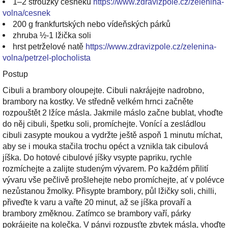
1–2 stroužky česneku
https://www.zdravizpole.cz/zelenina-
volna/cesnek
200 g frankfurtských nebo vídeňských párků
zhruba ½-1 lžička soli
hrst petrželové natě
https://www.zdravizpole.cz/zelenina-
volna/petrzel-plocholista
Postup
Cibuli a brambory oloupejte. Cibuli nakrájejte nadrobno,
brambory na kostky. Ve středně velkém hrnci začněte
rozpouštět 2 lžíce másla. Jakmile máslo začne bublat, vhoďte
do něj cibuli, špetku soli, promíchejte. Vonící a zesládlou
cibuli zasypte moukou a vydržte ještě aspoň 1 minutu míchat,
aby se i mouka stačila trochu opéct a vznikla tak cibulová
jíška. Do hotové cibulové jíšky vsypte papriku, rychle
rozmíchejte a zalijte studeným vývarem. Po každém přilití
vývaru vše pečlivě prošlehejte nebo promíchejte, ať v polévce
nezůstanou žmolky. Přisypte brambory, půl lžičky soli, chilli,
přiveďte k varu a vařte 20 minut, až se jíška provaří a
brambory změknou. Zatímco se brambory vaří, párky
pokrájejte na kolečka. V pánvi rozpusťte zbytek másla, vhoďte