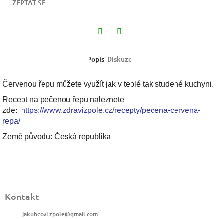
ZEPTAT SE
Twitter
Facebook
Popis
Diskuze
Červenou řepu můžete využít jak v teplé tak studené kuchyni.
Recept na pečenou řepu naleznete
zde:
https://www.zdravizpole.cz/recepty/pecena-cervena-
repa/
Země původu: Česká republika
Z
á
Kontakt
p
a
jakubcovi.zpole
@
gmail.com