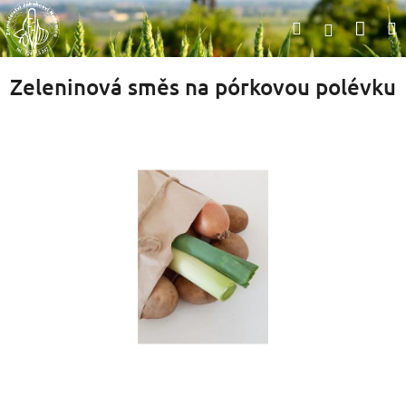
Přejít
Nák
Hledat
na
Přihlášen
obsah
koší
Zeleninová směs na pórkovou polévku