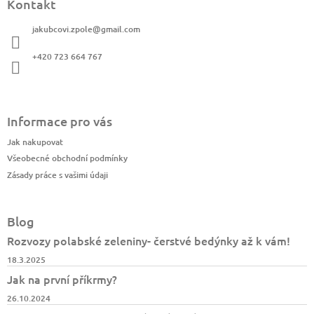
Kontakt
p
a
jakubcovi.zpole
@
gmail.com
t
í
+420 723 664 767
Informace pro vás
Jak nakupovat
Všeobecné obchodní podmínky
Zásady práce s vašimi údaji
Blog
Rozvozy polabské zeleniny- čerstvé bedýnky až k vám!
18.3.2025
Jak na první příkrmy?
26.10.2024