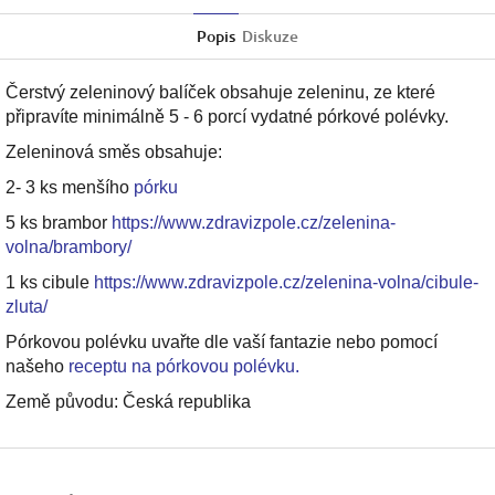
Twitter
Facebook
Popis
Diskuze
Čerstvý zeleninový balíček obsahuje zeleninu, ze které
připravíte minimálně 5 - 6 porcí vydatné pórkové polévky.
Zeleninová směs obsahuje:
2- 3 ks menšího
pórku
5 ks brambor
https://www.zdravizpole.cz/zelenina-
volna/brambory/
1 ks cibule
https://www.zdravizpole.cz/zelenina-volna/cibule-
zluta/
Pórkovou polévku uvařte dle vaší fantazie nebo pomocí
našeho
receptu na pórkovou polévku.
Země původu: Česká republika
Z
á