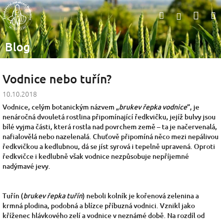
Přejít
Nák
Hledat
na
Přihlášen
obsah
koší
Blog
Vodnice nebo tuřín?
10.10.2018
Vodnice, celým botanickým názvem „
brukev řepka vodnice
“, je
nenáročná dvouletá rostlina připomínající ředkvičku, jejíž bulvy jsou
bílé vyjma části, která rostla nad povrchem země – ta je načervenalá,
nafialovělá nebo nazelenalá. Chuťově připomíná něco mezi nepálivou
ředkvičkou a kedlubnou, dá se jíst syrová i tepelně upravená. Oproti
ředkvičce i kedlubně však vodnice nezpůsobuje nepříjemné
nadýmavé jevy.
Tuřín (
brukev řepka tuřín
) neboli kolník je kořenová zelenina a
krmná plodina, podobná a blízce příbuzná vodnici. Vznikl jako
kříženec hlávkového zelí a vodnice v neznámé době. Na rozdíl od