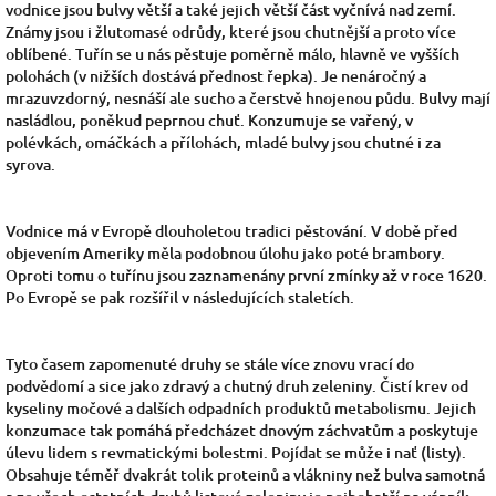
vodnice jsou bulvy větší a také jejich větší část vyčnívá nad zemí.
Známy jsou i žlutomasé odrůdy, které jsou chutnější a proto více
oblíbené. Tuřín se u nás pěstuje poměrně málo, hlavně ve vyšších
polohách (v nižších dostává přednost řepka). Je nenáročný a
mrazuvzdorný, nesnáší ale sucho a čerstvě hnojenou půdu. Bulvy mají
nasládlou, poněkud peprnou chuť. Konzumuje se vařený, v
polévkách, omáčkách a přílohách, mladé bulvy jsou chutné i za
syrova.
Vodnice má v Evropě dlouholetou tradici pěstování. V době před
objevením Ameriky měla podobnou úlohu jako poté brambory.
Oproti tomu o tuřínu jsou zaznamenány první zmínky až v roce 1620.
Po Evropě se pak rozšířil v následujících staletích.
Tyto časem zapomenuté druhy se stále více znovu vrací do
podvědomí a sice jako zdravý a chutný druh zeleniny. Čistí krev od
kyseliny močové a dalších odpadních produktů metabolismu. Jejich
konzumace tak pomáhá předcházet dnovým záchvatům a poskytuje
úlevu lidem s revmatickými bolestmi. Pojídat se může i nať (listy).
Obsahuje téměř dvakrát tolik proteinů a vlákniny než bulva samotná