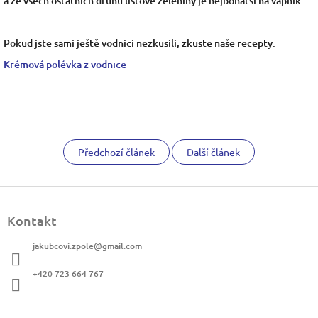
a ze všech ostatních druhů listové zeleniny je nejbohatší na vápník.
Pokud jste sami ještě vodnici nezkusili, zkuste naše recepty.
Krémová polévka z vodnice
Předchozí článek
Další článek
Z
á
Kontakt
p
a
jakubcovi.zpole
@
gmail.com
t
í
+420 723 664 767