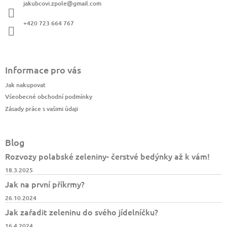
jakubcovi.zpole
@
gmail.com
t
í
+420 723 664 767
Informace pro vás
Jak nakupovat
Všeobecné obchodní podmínky
Zásady práce s vašimi údaji
Blog
Rozvozy polabské zeleniny- čerstvé bedýnky až k vám!
18.3.2025
Jak na první příkrmy?
26.10.2024
Jak zařadit zeleninu do svého jídelníčku?
16.4.2024