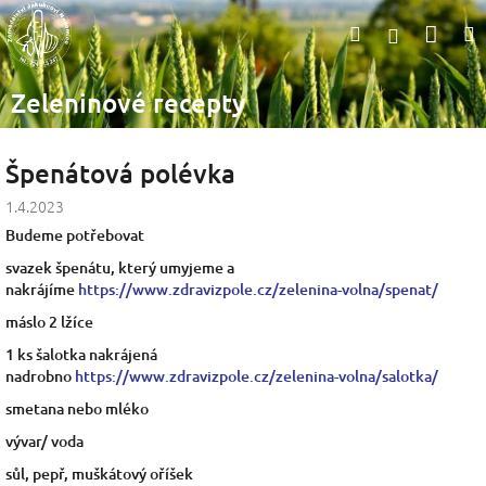
Přejít
Nák
Hledat
na
Přihlášen
obsah
koší
Zeleninové recepty
Špenátová polévka
1.4.2023
Budeme potřebovat
svazek špenátu, který umyjeme a
nakrájíme
https://www.zdravizpole.cz/zelenina-volna/spenat/
máslo 2 lžíce
1 ks šalotka nakrájená
nadrobno
https://www.zdravizpole.cz/zelenina-volna/salotka/
smetana nebo mléko
vývar/ voda
sůl, pepř, muškátový oříšek