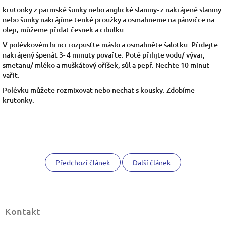
krutonky z parmské šunky nebo anglické slaniny- z nakrájené slaniny
nebo šunky nakrájíme tenké proužky a osmahneme na pánvičce na
oleji, můžeme přidat česnek a cibulku
V polévkovém hrnci rozpusťte máslo a osmahněte šalotku. Přidejte
nakrájený špenát 3- 4 minuty povařte. Poté přilijte vodu/ vývar,
smetanu/ mléko a muškátový oříšek, sůl a pepř. Nechte 10 minut
vařit.
Polévku můžete rozmixovat nebo nechat s kousky. Zdobíme
krutonky.
Předchozí článek
Další článek
Z
á
Kontakt
p
a