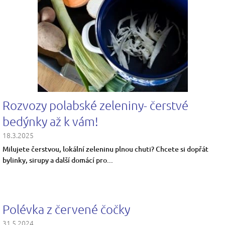
Rozvozy polabské zeleniny- čerstvé
bedýnky až k vám!
18.3.2025
Milujete čerstvou, lokální zeleninu plnou chuti? Chcete si dopřát
bylinky, sirupy a další domácí pro...
Polévka z červené čočky
31.5.2024