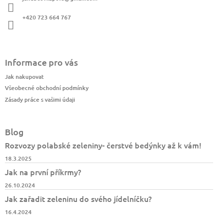
t
p
í
r
+420 723 664 767
v
k
y
v
ý
Informace pro vás
p
Jak nakupovat
i
s
Všeobecné obchodní podmínky
u
Zásady práce s vašimi údaji
Blog
Rozvozy polabské zeleniny- čerstvé bedýnky až k vám!
18.3.2025
Jak na první příkrmy?
26.10.2024
Jak zařadit zeleninu do svého jídelníčku?
16.4.2024