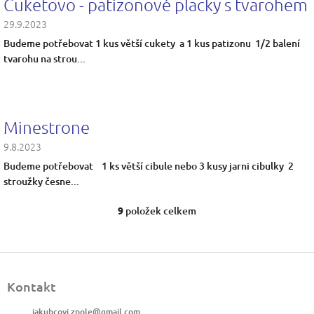
Cuketovo - patizonové placky s tvarohem
29.9.2023
Budeme potřebovat 1 kus větší cukety a 1 kus patizonu 1/2 balení
tvarohu na strou...
Minestrone
9.8.2023
Budeme potřebovat 1 ks větší cibule nebo 3 kusy jarni cibulky 2
stroužky česne...
9
položek celkem
O
v
l
á
Z
d
á
a
Kontakt
p
c
a
í
jakubcovi.zpole
@
gmail.com